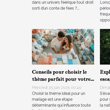
dans un univers féérique tout droit
Lorsq
sorti d’un conte de fées ?...
pério
fréqu
oppor
Conseils pour choisir le
Expl
thème parfait pour votre
esca
mariage
la s
Mercredi 25 juin 2025 00:40
Diman
Choisir le thème idéal pour un
S'éva
mariage est une étape
pour 
déterminante qui influence toute
la na