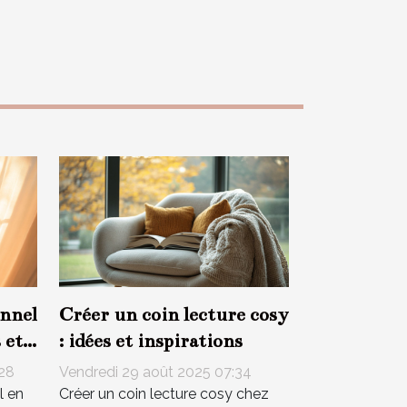
nnel
Créer un coin lecture cosy
 et
: idées et inspirations
:28
Vendredi 29 août 2025 07:34
l en
Créer un coin lecture cosy chez