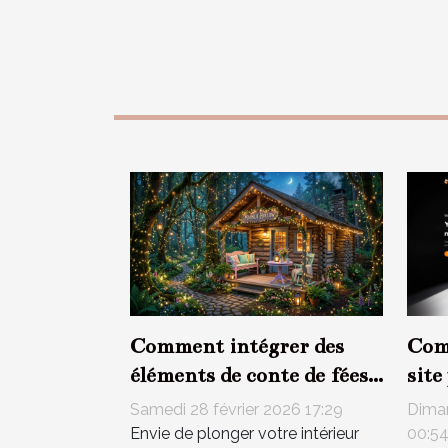
Comment intégrer des
Com
éléments de conte de fées
site
dans votre décoration
de 
Samedi 28 février 2026 17:29
Dima
intérieure ?
Envie de plonger votre intérieur
00:5