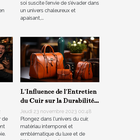
soi suscite l’envie de s’évader dans
en
un univers chaleureux et
apaisant,...
L'Influence de l'Entretien
du Cuir sur la Durabilité
de vos Accessoires de
2
Jeudi 23 novembre 2023 00:48
e
Mode
r de
Plongez dans l'univers du cuir,
ent
matériau intemporel et
ie.
emblématique du luxe et de