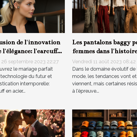
usion de l'innovation
Les pantalons baggy p
e l'élégance: l'earcuff
femmes dans l'histoire
cier inoxydable
la mode
 26 septembre 2023 22:27
Vendredi 11 août 2023 08:42
vrez le mariage parfait
Dans le domaine évolutif de 
 technologie du futur et
mode, les tendances vont et
stication intemporelle:
viennent, mais certaines rési
uff en acier...
à l'épreuve...