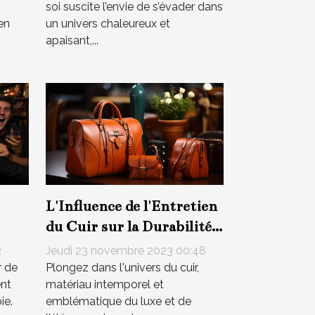
soi suscite l’envie de s’évader dans
en
un univers chaleureux et
apaisant,...
L'Influence de l'Entretien
du Cuir sur la Durabilité
de vos Accessoires de
2
Jeudi 23 novembre 2023 00:48
e
Mode
r de
Plongez dans l'univers du cuir,
ent
matériau intemporel et
ie.
emblématique du luxe et de