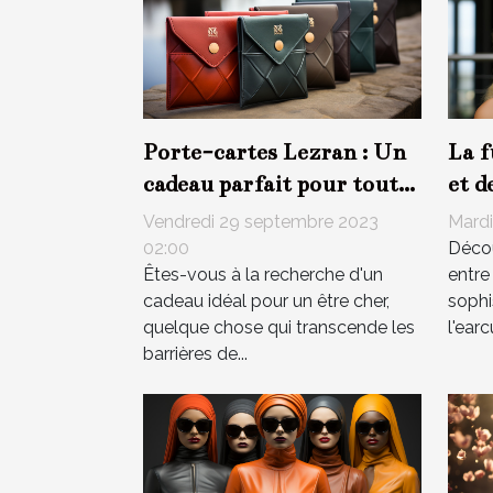
Porte-cartes Lezran : Un
La f
cadeau parfait pour tout
et d
âge
en a
Vendredi 29 septembre 2023
Mardi
02:00
Décou
Êtes-vous à la recherche d'un
entre
cadeau idéal pour un être cher,
sophi
quelque chose qui transcende les
l'earc
barrières de...