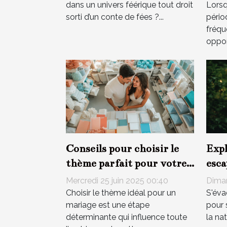
dans un univers féérique tout droit
Lorsq
sorti d’un conte de fées ?...
pério
fréqu
oppor
Conseils pour choisir le
Expl
thème parfait pour votre
esca
mariage
la s
Mercredi 25 juin 2025 00:40
Diman
Choisir le thème idéal pour un
S'éva
mariage est une étape
pour 
déterminante qui influence toute
la na