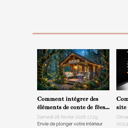
Comment intégrer des
Com
éléments de conte de fées
site
dans votre décoration
de 
Samedi 28 février 2026 17:29
Dima
intérieure ?
Envie de plonger votre intérieur
00:5