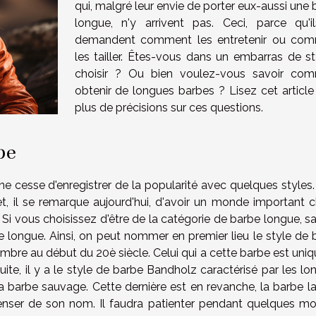
qui, malgré leur envie de porter eux-aussi une
longue, n'y arrivent pas. Ceci, parce qu'i
demandent comment les entretenir ou co
les tailler. Êtes-vous dans un embarras de st
choisir ? Ou bien voulez-vous savoir co
obtenir de longues barbes ? Lisez cet article
plus de précisions sur ces questions.
be
 cesse d'enregistrer de la popularité avec quelques styles.
et, il se remarque aujourd'hui, d'avoir un monde important ch
Si vous choisissez d'être de la catégorie de barbe longue, s
rbe longue. Ainsi, on peut nommer en premier lieu le style de
ombre au début du 20è siècle. Celui qui a cette barbe est uni
te, il y a le style de barbe Bandholz caractérisé par les lo
a barbe sauvage. Cette dernière est en revanche, la barbe la
enser de son nom. Il faudra patienter pendant quelques mo