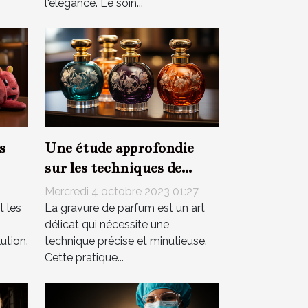
l'élégance. Le soin...
s
Une étude approfondie
sur les techniques de
gravure de parfum
Mercredi 4 octobre 2023 01:27
t les
La gravure de parfum est un art
délicat qui nécessite une
ution.
technique précise et minutieuse.
Cette pratique...