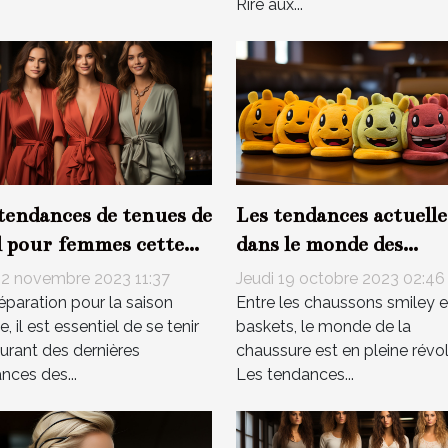
Rire aux...
tendances de tenues de
Les tendances actuelle
 pour femmes cette
dans le monde des
ée
chaussons smiley et
 2 novembre 2023 11:37
Jeudi 19 octobre 2023 02:46
sneakers
éparation pour la saison
Entre les chaussons smiley e
e, il est essentiel de se tenir
baskets, le monde de la
urant des dernières
chaussure est en pleine révol
nces des...
Les tendances...