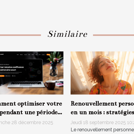
Similaire
ment optimiser votre
Renouvellement perso
 pendant une période
en un mois : stratégies
maintenance ?
impacts
nche 28 décembre 2025
Jeudi 18 septembre 2025 10
4
Le renouvellement personne