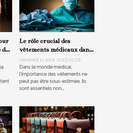
our
Le rôle crucial des
 de
vêtements médicaux dans
le confort des patients
Vendredi 11 août 2023 02:58
la
Dans le monde médical,
l'importance des vêtements ne
stent
peut pas être sous-estimée. Ils
sont essentiels non...