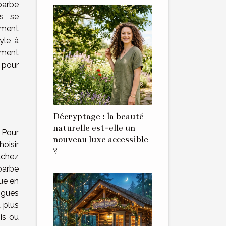
 barbe
ls se
mment
yle à
mment
 pour
Décryptage : la beauté
naturelle est-elle un
 Pour
nouveau luxe accessible
oisir
?
achez
 barbe
que en
ngues
 plus
is ou