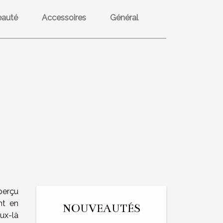
eauté
Accessoires
Général
perçu
t en
NOUVEAUTÉS
ux-là