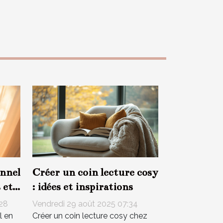
nnel
Créer un coin lecture cosy
 et
: idées et inspirations
:28
Vendredi 29 août 2025 07:34
l en
Créer un coin lecture cosy chez