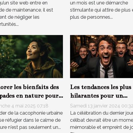
u’un site web entre en
un mois est une démarche
de de maintenance, il est
stimulante qui attire de plus 
ent de négliger les
plus de personnes...
tunités...
Les tendances les plus
orer les bienfaits des
hilarantes pour un
pades en nature pour
enterrement de vie de
anté mentale
Samedi 13 janvier 2024 00:3
che 4 mai 2025 07:18
célibataire inoubliabl
La célébration du dernier jou
der de la cacophonie urbaine
célibat devrait être un mom
se réfugier dans le calme de
mémorable et empreint de jo
ture n'est pas seulement un...