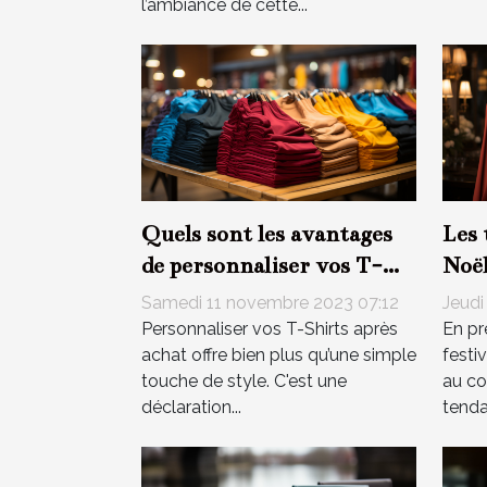
l’ambiance de cette...
Quels sont les avantages
Les 
de personnaliser vos T-
Noël
Shirts après achat ?
ann
Samedi 11 novembre 2023 07:12
Jeudi
Personnaliser vos T-Shirts après
En pr
achat offre bien plus qu’une simple
festiv
touche de style. C'est une
au co
déclaration...
tenda