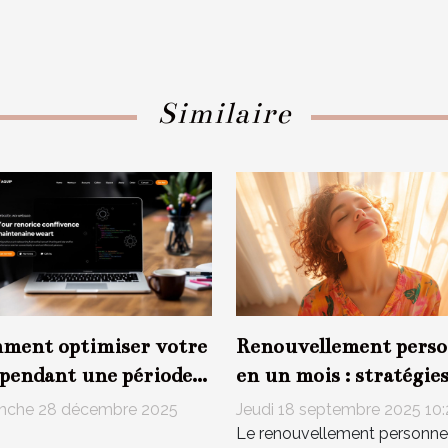
Similaire
ment optimiser votre
Renouvellement perso
 pendant une période
en un mois : stratégies
maintenance ?
impacts
nche 28 décembre 2025
Jeudi 18 septembre 2025 10
4
Le renouvellement personne