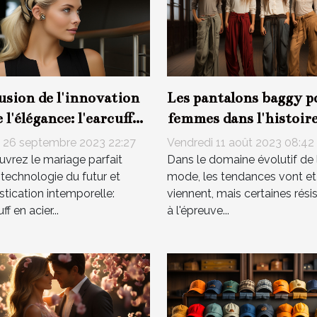
usion de l'innovation
Les pantalons baggy p
e l'élégance: l'earcuff
femmes dans l'histoire
cier inoxydable
la mode
 26 septembre 2023 22:27
Vendredi 11 août 2023 08:42
vrez le mariage parfait
Dans le domaine évolutif de 
 technologie du futur et
mode, les tendances vont et
stication intemporelle:
viennent, mais certaines rési
uff en acier...
à l'épreuve...