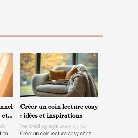
nnel
Créer un coin lecture cosy
 et
: idées et inspirations
:28
Vendredi 29 août 2025 07:34
l en
Créer un coin lecture cosy chez