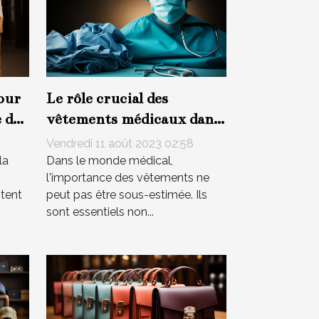
our
Le rôle crucial des
 de
vêtements médicaux dans
le confort des patients
Vendredi 11 août 2023 02:58
la
Dans le monde médical,
l'importance des vêtements ne
stent
peut pas être sous-estimée. Ils
sont essentiels non...