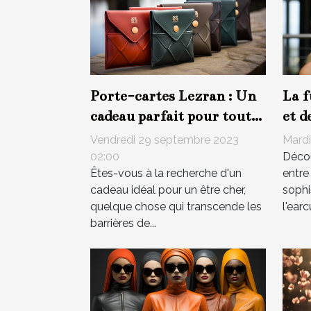
Porte-cartes Lezran : Un
La f
cadeau parfait pour tout
et d
âge
en a
Vendredi 29 septembre 2023
Mardi
02:00
Décou
Êtes-vous à la recherche d'un
entre
cadeau idéal pour un être cher,
sophi
quelque chose qui transcende les
l'earc
barrières de...