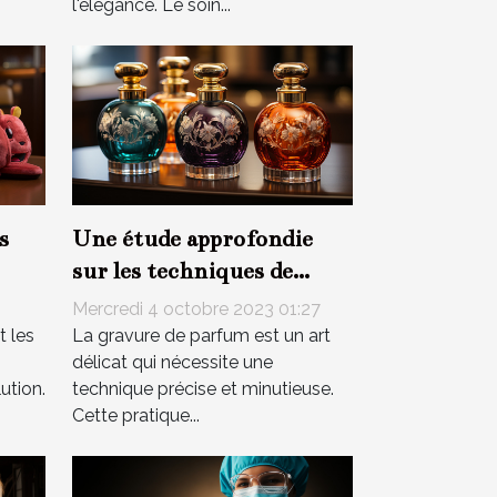
l'élégance. Le soin...
s
Une étude approfondie
sur les techniques de
gravure de parfum
Mercredi 4 octobre 2023 01:27
t les
La gravure de parfum est un art
délicat qui nécessite une
ution.
technique précise et minutieuse.
Cette pratique...