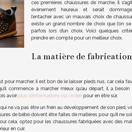
ces premières chaussures de marche. Il s’agit
événement heureux et serait dommag
l’entacher avec un mauvais choix de chaussure
existe un grand nombre de choix que l’on se
parfois lors d’un choix. Voici quelques critè
prendre en compte pour un meilleur choix.
La matière de fabrication
our marcher, il est bon de le laisser pieds nus, car cela fav
u’il commence à marcher mieux qu’au départ, il a besoin 
ois avoir
plus d'informations via ce lien
pour en être sûr.
qui ne va pas être un frein au développement de son pied, vér
ssures de bébé doivent être faites de matières pour qu’il ne so
ur cela, optez pour les chaussures fabriquées avec des mat
ieur en cuir.