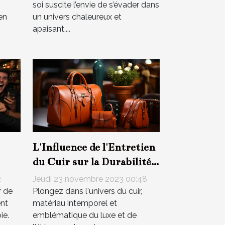
soi suscite l’envie de s’évader dans
en
un univers chaleureux et
apaisant,...
L'Influence de l'Entretien
du Cuir sur la Durabilité
de vos Accessoires de
2
Jeudi 23 novembre 2023 00:48
e
Mode
r de
Plongez dans l'univers du cuir,
ent
matériau intemporel et
ie.
emblématique du luxe et de