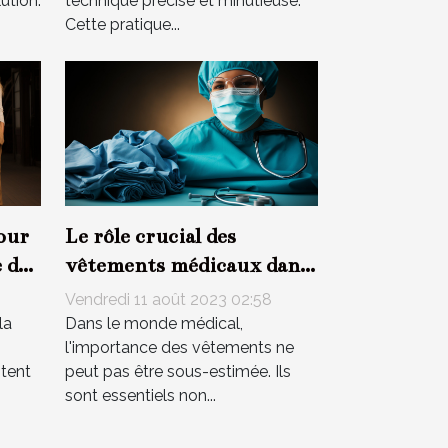
ution.
technique précise et minutieuse.
Cette pratique...
our
Le rôle crucial des
 de
vêtements médicaux dans
le confort des patients
Vendredi 11 août 2023 02:58
la
Dans le monde médical,
l'importance des vêtements ne
stent
peut pas être sous-estimée. Ils
sont essentiels non...