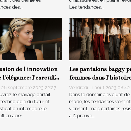
urant des dernières
chaussure est en pleine révol
nces des...
Les tendances...
usion de l'innovation
Les pantalons baggy p
e l'élégance: l'earcuff
femmes dans l'histoire
cier inoxydable
la mode
 26 septembre 2023 22:27
Vendredi 11 août 2023 08:42
vrez le mariage parfait
Dans le domaine évolutif de 
 technologie du futur et
mode, les tendances vont et
stication intemporelle:
viennent, mais certaines rési
uff en acier...
à l'épreuve...