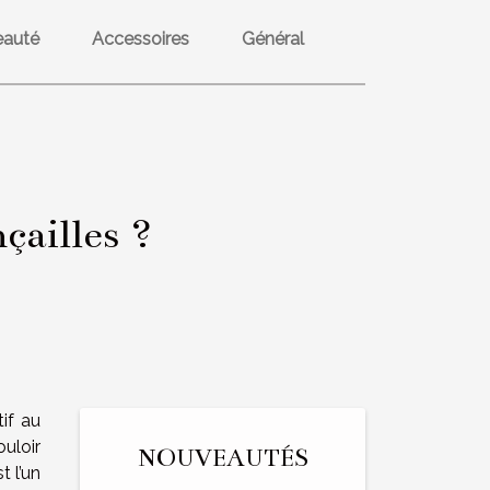
eauté
Accessoires
Général
çailles ?
tif au
uloir
NOUVEAUTÉS
 l’un