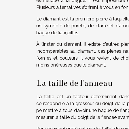
esthétique à la bague. Il est impossible d
Plusieurs alternatives s’offrent à vous en fo
Le diamant est la première pierre à laquelle 
un symbole de pureté, de clarté et d’amou
bague de fiançailles.
À l’instar du diamant, il existe d’autres pie
Incomparables au diamant, ces pierres nat
formes et couleurs. Il vous revient de chois
moins onéreuses que le diamant.
La taille de l'anneau
La taille est un facteur déterminant dans
correspondre à la grosseur du doigt de la p
permettre à tous d’avoir une bague de fiança
mesurer la taille du doigt de la fiancée ava
Pour ceux qui préfèrent garder l’effet de surpr