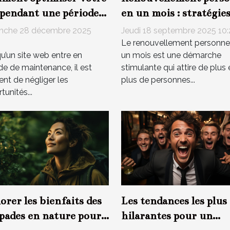
 pendant une période
en un mois : stratégies
maintenance ?
impacts
nche 28 décembre 2025
Jeudi 18 septembre 2025 10
4
Le renouvellement personne
u’un site web entre en
un mois est une démarche
de de maintenance, il est
stimulante qui attire de plus 
ent de négliger les
plus de personnes...
tunités...
Les tendances les plus
orer les bienfaits des
hilarantes pour un
pades en nature pour