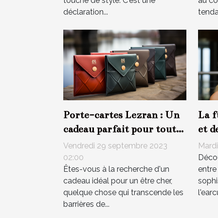
touche de style. C'est une
au co
déclaration...
tenda
Porte-cartes Lezran : Un
La f
cadeau parfait pour tout
et d
âge
en a
Vendredi 29 septembre 2023
Mardi
02:00
Décou
Êtes-vous à la recherche d'un
entre
cadeau idéal pour un être cher,
sophi
quelque chose qui transcende les
l'earc
barrières de...