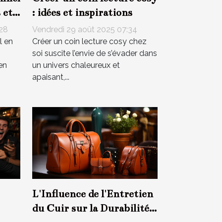
 et
: idées et inspirations
:28
Vendredi 29 août 2025 07:34
l en
Créer un coin lecture cosy chez
soi suscite l’envie de s’évader dans
en
un univers chaleureux et
apaisant,...
L'Influence de l'Entretien
du Cuir sur la Durabilité