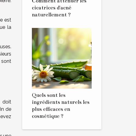
Comment atténuer les
erre.
cicatrices d'acné
naturellement ?
re est
ue la
euses.
ieurs
s sont
Quels sont les
ingrédients naturels les
 doit
plus efficaces en
in de
cosmétique ?
 devez
ir une