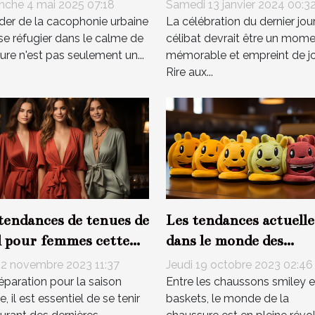
enterrement de vie de
anté mentale
Samedi 13 janvier 2024 00:3
che 4 mai 2025 07:18
célibataire inoubliabl
La célébration du dernier jou
der de la cacophonie urbaine
célibat devrait être un mom
se réfugier dans le calme de
mémorable et empreint de jo
ture n'est pas seulement un...
Rire aux...
tendances de tenues de
Les tendances actuelle
 pour femmes cette
dans le monde des
ée
chaussons smiley et
 2 novembre 2023 11:37
Jeudi 19 octobre 2023 02:46
sneakers
éparation pour la saison
Entre les chaussons smiley e
e, il est essentiel de se tenir
baskets, le monde de la