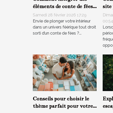
éléments de conte de fées
site
dans votre décoration
de 
Samedi 28 février 2026 17:29
Dima
intérieure ?
Envie de plonger votre intérieur
00:5
dans un univers féérique tout droit
Lorsq
sorti d’un conte de fées ?...
pério
fréqu
oppor
Conseils pour choisir le
Expl
thème parfait pour votre
esca