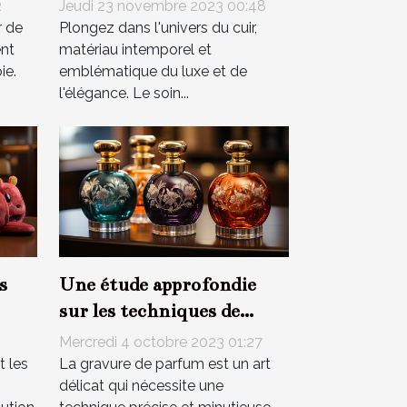
de vos Accessoires de
2
Jeudi 23 novembre 2023 00:48
e
Mode
r de
Plongez dans l'univers du cuir,
ent
matériau intemporel et
ie.
emblématique du luxe et de
l'élégance. Le soin...
s
Une étude approfondie
sur les techniques de
gravure de parfum
Mercredi 4 octobre 2023 01:27
t les
La gravure de parfum est un art
délicat qui nécessite une