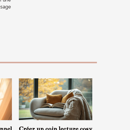
usage
nnel
Créer un coin lecture cosy