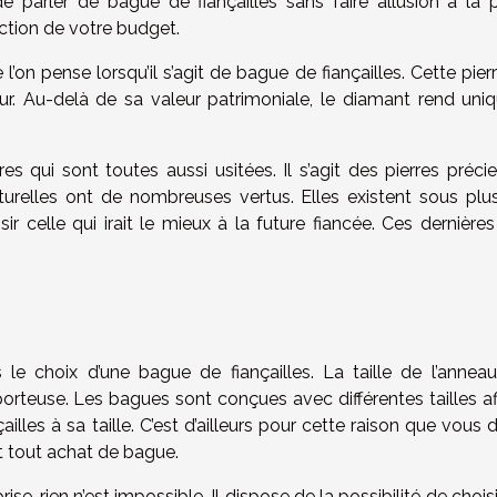
e parler de bague de fiançailles sans faire allusion à la pi
nction de votre budget.
l’on pense lorsqu’il s’agit de bague de fiançailles. Cette pier
r. Au-delà de sa valeur patrimoniale, le diamant rend uniq
rres qui sont toutes aussi usitées. Il s’agit des pierres préci
urelles ont de nombreuses vertus. Elles existent sous plus
ir celle qui irait le mieux à la future fiancée. Ces dernière
 le choix d’une bague de fiançailles. La taille de l’anneau
orteuse. Les bagues sont conçues avec différentes tailles af
illes à sa taille. C’est d’ailleurs pour cette raison que vous
nt tout achat de bague.
ise, rien n’est impossible. Il dispose de la possibilité de chois