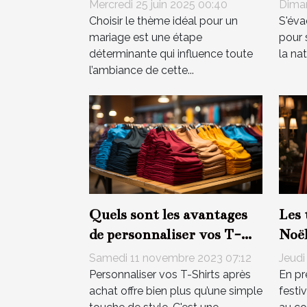
mariage
la s
Mercredi 25 juin 2025 00:40
Diman
Choisir le thème idéal pour un
S'éva
mariage est une étape
pour 
déterminante qui influence toute
la na
l’ambiance de cette...
Quels sont les avantages
Les 
de personnaliser vos T-
Noël
Shirts après achat ?
ann
Samedi 11 novembre 2023 07:12
Jeudi
Personnaliser vos T-Shirts après
En pr
achat offre bien plus qu’une simple
festiv