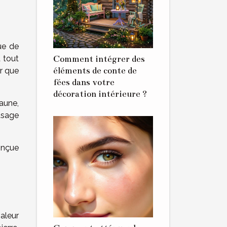
ue de
Comment intégrer des
 tout
éléments de conte de
ur que
fées dans votre
décoration intérieure ?
aune,
usage
onçue
valeur