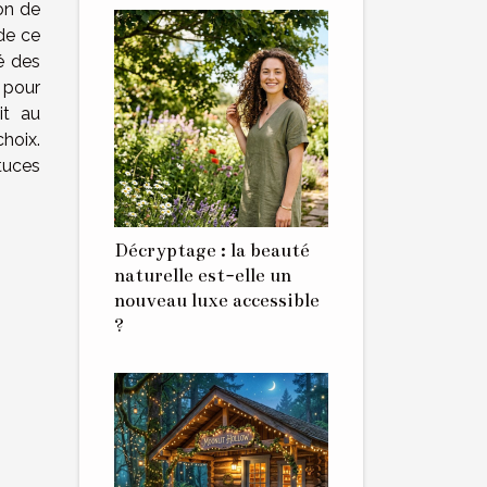
on de
 de ce
té des
 pour
it au
hoix.
tuces
Décryptage : la beauté
naturelle est-elle un
nouveau luxe accessible
?