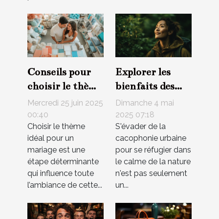
Conseils pour
Explorer les
choisir le thème
bienfaits des
parfait pour
escapades en
Mercredi 25 juin 2025
Dimanche 4 mai
votre mariage
nature pour la
00:40
2025 07:18
Choisir le thème
S'évader de la
santé mentale
idéal pour un
cacophonie urbaine
mariage est une
pour se réfugier dans
étape déterminante
le calme de la nature
qui influence toute
n'est pas seulement
l’ambiance de cette...
un...