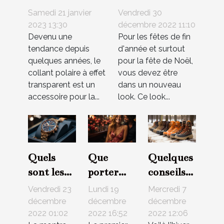
collant polaire à
pull moche pour
Samedi 21 janvier
Vendredi 30
effet
les fêtes de fin
2023 13:30
décembre 2022 11:10
Devenu une
Pour les fêtes de fin
transparent ?
d'année ?
tendance depuis
d'année et surtout
quelques années, le
pour la fête de Noël,
collant polaire à effet
vous devez être
transparent est un
dans un nouveau
accessoire pour la...
look. Ce look...
Quels
Que
Quelques
sont les
porter
conseils
critères à
pour un
pour
Vendredi 23
Lundi 19
Mercredi 7
prendre
premier
choisir la
décembre
décembre
décembre
2022 01:02
2022 16:52
2022 12:06
en
rendez-
paire de