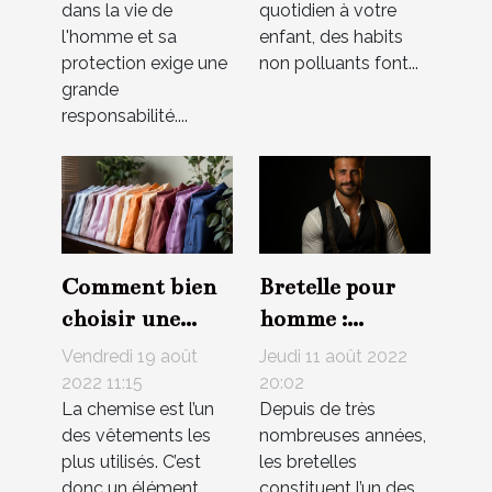
pour votre
dans la vie de
quotidien à votre
enfant ?
l'homme et sa
enfant, des habits
protection exige une
non polluants font...
grande
responsabilité....
Comment bien
Bretelle pour
choisir une
homme :
chemise ?
comment bien
Vendredi 19 août
Jeudi 11 août 2022
choisir un
2022 11:15
20:02
La chemise est l’un
Depuis de très
modèle
des vêtements les
nombreuses années,
tendance ?
plus utilisés. C’est
les bretelles
donc un élément
constituent l’un des