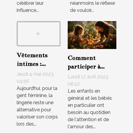
pères
célébrer leur
néanmoins le réflexe
influence...
de vouloir...
Vêtements
Comment
intimes :
participer à
Pourquoi la
Jeudi 4 mai 2023
l'épanouissement
Lundi 17 avril 2023
lingerie est-
04:56
de vos bébés?
06:22
Aujourd’hui, pour la
elle attirante
Les enfants en
gent féminine, la
pour les
général et les bébés
lingerie reste une
en particulier ont
hommes ?
alternative pour
besoin au quotidien
valoriser son corps
de l'attention et de
lors des...
l'amour des...