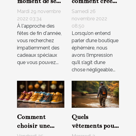
moment de se
comment créer
procurer des
une boutique
Mardi 29 novembre
Samedi 26
bijoux à petit
éphémère ?
2022 03:34
novembre 2022
À l'approche des
08:50
prix
fêtes de fin d'année,
Lorsqu’on entend
vous recherchez
parler d’une boutique
impatiemment des
éphémère, nous
cadeaux spéciaux
avons l’impression
que vous pouvez...
qu’il s’agit d’une
chose négligeable...
Comment
Quels
choisir une
vêtements pour
bonne
accompagner les