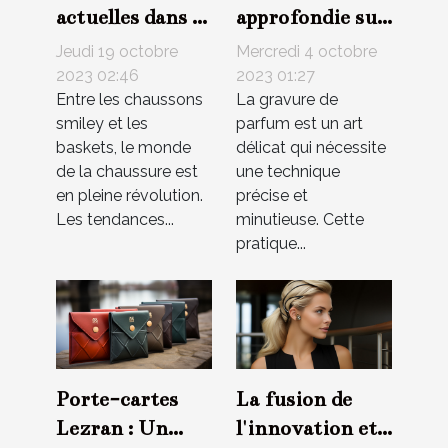
actuelles dans le
approfondie sur
monde des
les techniques
Jeudi 19 octobre
Mercredi 4 octobre
chaussons
de gravure de
2023 02:46
2023 01:27
Entre les chaussons
La gravure de
smiley et
parfum
smiley et les
parfum est un art
sneakers
baskets, le monde
délicat qui nécessite
de la chaussure est
une technique
en pleine révolution.
précise et
Les tendances...
minutieuse. Cette
pratique...
Porte-cartes
La fusion de
Lezran : Un
l'innovation et