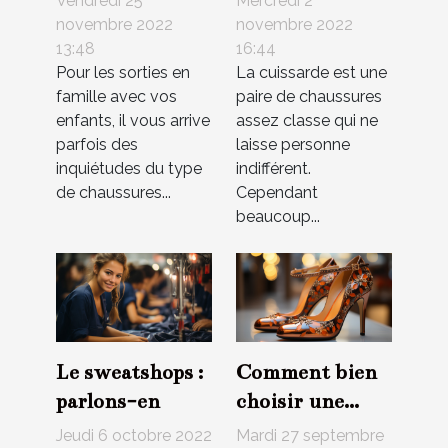
Vendredi 25
Mercredi 2
chaussure pour
cuissardes ?
novembre 2022
novembre 2022
13:48
16:44
son enfant ?
Pour les sorties en
La cuissarde est une
famille avec vos
paire de chaussures
enfants, il vous arrive
assez classe qui ne
parfois des
laisse personne
inquiétudes du type
indifférent.
de chaussures...
Cependant
beaucoup...
Le sweatshops :
Comment bien
parlons-en
choisir une
paire de
Jeudi 6 octobre 2022
Mardi 27 septembre