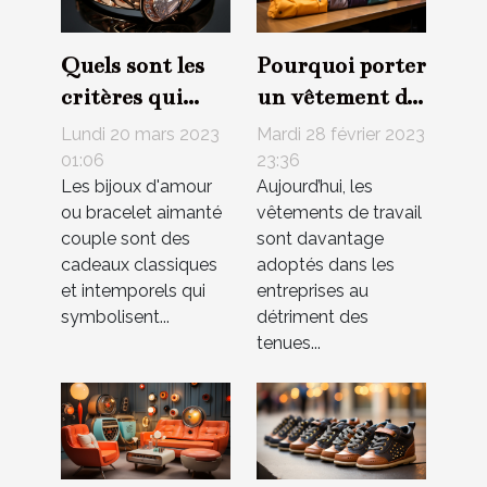
Quels sont les
Pourquoi porter
critères qui
un vêtement de
déterminent un
travail ?
Lundi 20 mars 2023
Mardi 28 février 2023
bon bijou
01:06
23:36
Les bijoux d'amour
Aujourd’hui, les
d'amour ou
ou bracelet aimanté
vêtements de travail
bracelet
couple sont des
sont davantage
aimanté couple
cadeaux classiques
adoptés dans les
?
et intemporels qui
entreprises au
symbolisent...
détriment des
tenues...