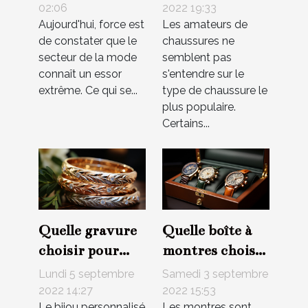
chaussures à la
02:06
2022 19:33
Aujourd'hui, force est
Les amateurs de
mode ?
de constater que le
chaussures ne
secteur de la mode
semblent pas
connaît un essor
s'entendre sur le
extrême. Ce qui se...
type de chaussure le
plus populaire.
Certains...
Quelle gravure
Quelle boîte à
choisir pour
montres choisir
personnaliser
?
Lundi 5 septembre
Samedi 3 septembre
son bijou ?
2022 14:27
2022 15:53
Le bijou personnalisé
Les montres sont