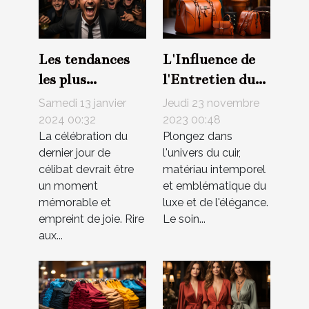
Les tendances
L'Influence de
les plus
l'Entretien du
hilarantes pour
Cuir sur la
Samedi 13 janvier
Jeudi 23 novembre
un enterrement
Durabilité de
2024 00:32
2023 00:48
La célébration du
Plongez dans
de vie de
vos Accessoires
dernier jour de
l'univers du cuir,
célibataire
de Mode
célibat devrait être
matériau intemporel
inoubliable
un moment
et emblématique du
mémorable et
luxe et de l'élégance.
empreint de joie. Rire
Le soin...
aux...