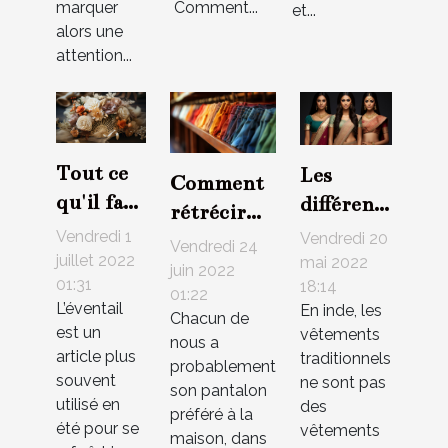
marquer
Comment...
et...
alors une
attention...
Tout ce
Les
Comment
qu'il faut
différents
rétrécir
savoir
types de
Vendredi 1
un
Vendredi 20
Vendredi 24
sur un
tenues
juillet 2022
mai 2022
pantalon :
juin 2022
01:31
éventail
18:14
des
01:22
jeans et
L’éventail
En inde, les
de
femmes
Chacun de
autres
est un
vêtements
nous a
mariage
indienne
article plus
traditionnels
probablement
souvent
ne sont pas
son pantalon
utilisé en
des
préféré à la
été pour se
vêtements
maison, dans