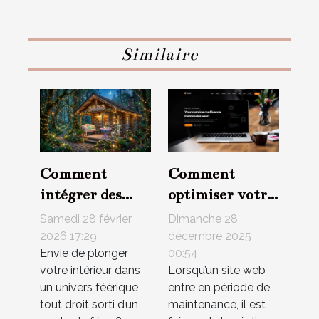
Similaire
Comment
Comment
intégrer des
optimiser votre
éléments de
site pendant
Samedi 28 février
Dimanche 28
conte de fées
une période de
2026 17:29
décembre 2025
Envie de plonger
00:54
dans votre
maintenance ?
votre intérieur dans
Lorsqu’un site web
décoration
un univers féérique
entre en période de
intérieure ?
tout droit sorti d’un
maintenance, il est