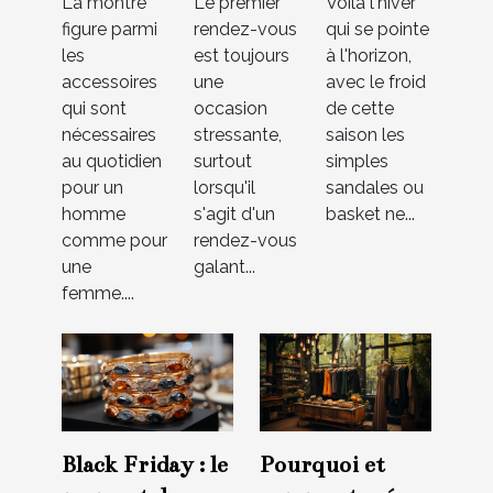
La montre
Le premier
Voilà l'hiver
compte
vous
bottes
figure parmi
rendez-vous
qui se pointe
pour
galant ?
idéale
les
est toujours
à l'horizon,
choisir
pour
accessoires
une
avec le froid
une
l'hiver
qui sont
occasion
de cette
nécessaires
stressante,
saison les
montre ?
au quotidien
surtout
simples
pour un
lorsqu'il
sandales ou
homme
s'agit d'un
basket ne...
comme pour
rendez-vous
une
galant...
femme....
Black Friday : le
Pourquoi et