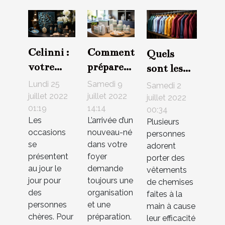
Celinni :
Comment
Quels
votre
préparer
sont les
maison de
l’arrivée
avantages
Lundi 25
Samedi 9
Samedi 2
bijou
de votre
des
juillet 2022
juillet 2022
juillet 2022
01:19
14:14
adéquat
bébé ?
00:34
vêtements
Les
L’arrivée d’un
Plusieurs
de
occasions
nouveau-né
personnes
chemises
se
dans votre
adorent
fabriqués
présentent
foyer
porter des
au jour le
demande
à la main ?
vêtements
jour pour
toujours une
de chemises
des
organisation
faites à la
personnes
et une
main à cause
chères. Pour
préparation.
leur efficacité