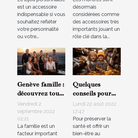
est un accessoire
désormais
indispensable si vous
considérées comme
souhaitez refléter
des accessoires très
votre personnalité
importants jouant un
ou votre...
rôle clé dans la...
Genève famille :
Quelques
découvrez tous
conseils pour
nos services
choisir des
Vendredi 2
Lundi 22 août 2022
vêtements
septembre 2022
17:47
02:21
Pour préserver la
éthiques et
La famille est un
santé et offrir un
responsables
facteur important
bien-être au