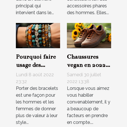
principal qui
accessoires phares
intervient dans le...
des hommes. Elles...
Pourquoi faire
Chaussures
usage des
vegan en 2022:
bracelets pour
quelques
Lundi 8 août 2022
Samedi 30 juillet
renchérir votre
marques de
23:32
2022 13:38
Porter des bracelets
Lorsque vous aimez
style
taille
est une façon pour
vous habiller
vestimentaire ?
les hommes et les
convenablement, il y
femmes de donner
a beaucoup de
plus de valeur à leur
facteurs en prendre
style...
en compte....