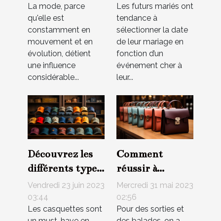
La mode, parce
Les futurs mariés ont
personnelle
qu'elle est
tendance à
constamment en
sélectionner la date
mouvement et en
de leur mariage en
évolution, détient
fonction d’un
une influence
événement cher à
considérable...
leur...
Découvrez les
Comment
différents types
réussir à
de casquettes :
acheter des sacs
Vendredi 23 juin 2023
Mercredi 31 mai 2023
un guide
en ligne ?
03:44
02:56
Les casquettes sont
Pour des sorties et
complet
un must-have en
des balades, on a