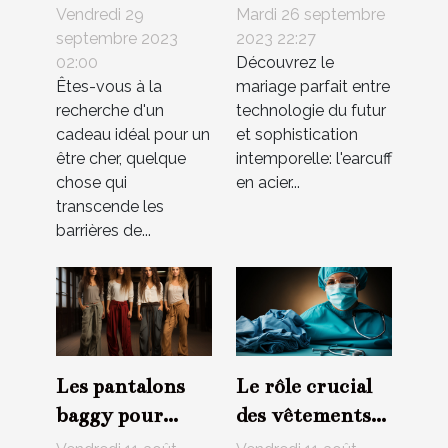
cadeau parfait
de l'élégance:
Vendredi 29
Mardi 26 septembre
pour tout âge
l'earcuff en
septembre 2023
2023 22:27
02:00
Découvrez le
acier
Êtes-vous à la
mariage parfait entre
inoxydable
recherche d'un
technologie du futur
cadeau idéal pour un
et sophistication
être cher, quelque
intemporelle: l'earcuff
chose qui
en acier...
transcende les
barrières de...
Les pantalons
Le rôle crucial
baggy pour
des vêtements
femmes dans
médicaux dans