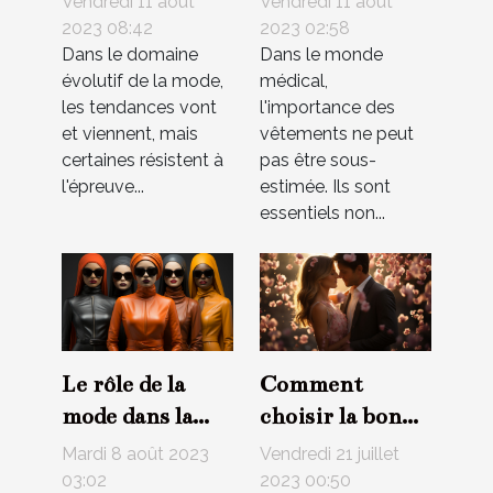
Vendredi 11 août
Vendredi 11 août
l'histoire de la
le confort des
2023 08:42
2023 02:58
Dans le domaine
Dans le monde
mode
patients
évolutif de la mode,
médical,
les tendances vont
l'importance des
et viennent, mais
vêtements ne peut
certaines résistent à
pas être sous-
l'épreuve...
estimée. Ils sont
essentiels non...
Le rôle de la
Comment
mode dans la
choisir la bonne
construction de
date pour votre
Mardi 8 août 2023
Vendredi 21 juillet
l'identité
mariage ?
03:02
2023 00:50