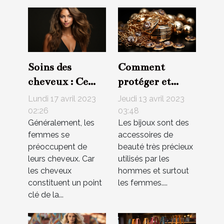
Soins des
Comment
cheveux : Ce
protéger et
que vous devez
cacher ses
Lundi 17 avril 2023
Jeudi 13 avril 2023
savoir
bijoux contre
02:26
03:48
Généralement, les
Les bijoux sont des
les vols et les
femmes se
accessoires de
incendies ?
préoccupent de
beauté très précieux
leurs cheveux. Car
utilisés par les
les cheveux
hommes et surtout
constituent un point
les femmes....
clé de la...