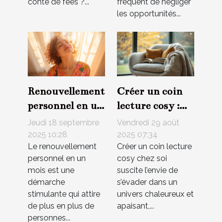
conte de fées ?...
fréquent de négliger
les opportunités...
Renouvellement
Créer un coin
personnel en un
lecture cosy :
mois : stratégies
idées et
Jeudi 18 septembre
Vendredi 29 août
et impacts
inspirations
2025 10:28
2025 07:34
Le renouvellement
Créer un coin lecture
personnel en un
cosy chez soi
mois est une
suscite l’envie de
démarche
s’évader dans un
stimulante qui attire
univers chaleureux et
de plus en plus de
apaisant,...
personnes...