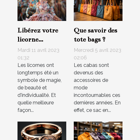
Libérez votre
Que savoir des
licorne
tote bags ?
intérieure :
Mardi 11 avril 2023
Mercredi 5 avril 2023
comment porter
01:32
02:06
Les licornes ont
Les cabas sont
une robe de
longtemps été un
devenus des
licorne à tout
symbole de magie,
accessoires de
âge et célébrer
de beauté et
mode
votre style
d'individualité. Et
incontournables ces
unique
quelle meilleure
dernières années. En
façon...
effet, ce sac en...