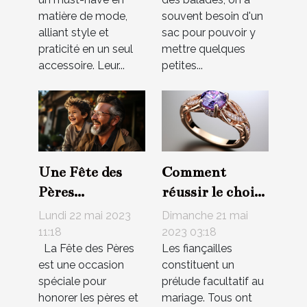
matière de mode,
souvent besoin d'un
alliant style et
sac pour pouvoir y
praticité en un seul
mettre quelques
accessoire. Leur...
petites...
Une Fête des
Comment
Pères
réussir le choix
inoubliable :
de votre bague
Lundi 22 mai 2023
Dimanche 21 mai
Célébrer
de fiançailles ?
11:18
2023 03:18
La Fête des Pères
Les fiançailles
l'amour et la
est une occasion
constituent un
gratitude
spéciale pour
prélude facultatif au
envers nos
honorer les pères et
mariage. Tous ont