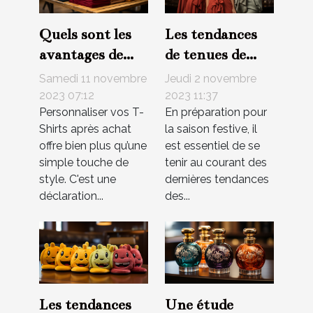
Quels sont les
Les tendances
avantages de
de tenues de
personnaliser
Noël pour
Samedi 11 novembre
Jeudi 2 novembre
vos T-Shirts
femmes cette
2023 07:12
2023 11:37
Personnaliser vos T-
En préparation pour
après achat ?
année
Shirts après achat
la saison festive, il
offre bien plus qu’une
est essentiel de se
simple touche de
tenir au courant des
style. C'est une
dernières tendances
déclaration...
des...
Les tendances
Une étude