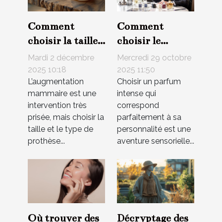
Comment
Comment
choisir la taille
choisir le
et le type de
parfum intense
Mardi 2 décembre
Mercredi 29 octobre
prothèses pour
qui vous
2025 10:18
2025 11:50
L’augmentation
Choisir un parfum
une
correspond ?
mammaire est une
intense qui
augmentation
intervention très
correspond
mammaire ?
prisée, mais choisir la
parfaitement à sa
taille et le type de
personnalité est une
prothèse...
aventure sensorielle...
Où trouver des
Décryptage des