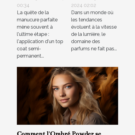
coat semi-
ligne et
00:34
2024 02:02
La quête de la
Dans un monde où
permanent pour
comment
manucure parfaite
les tendances
vos ongles
trouver les
mène souvent à
évoluent à la vitesse
meilleures
l'ultime étape :
de la lumière, le
offres
l'application d'un top
domaine des
coat semi-
parfums ne fait pas...
permanent...
Comment l'Ombré Powder se