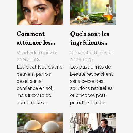
Comment
Quels sont les
atténuer les
ingrédients
cicatrices d'acné
naturels les plus
Vendredi 16 janvier
Dimanche 11 janvier
naturellement ?
efficaces en
2026 11:08
2026 10:34
Les cicatrices d'acné
Les passionnés de
cosmétique ?
peuvent parfois
beauté recherchent
peser sur la
sans cesse des
confiance en soi,
solutions naturelles
mais il existe de
et efficaces pour
nombreuses...
prendre soin de...