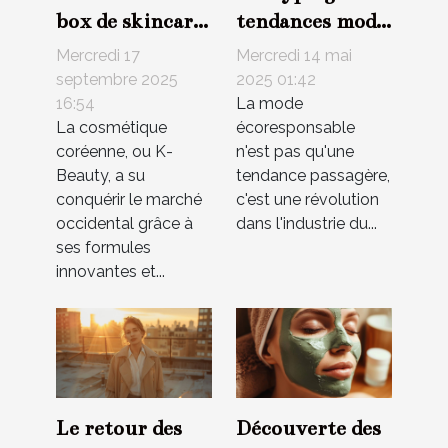
box de skincare
tendances mode
coréennes en
écoresponsables
Mercredi 17
Mercredi 14 mai
France ?
qui marqueront
septembre 2025
2025 01:42
16:54
La mode
l'année
La cosmétique
écoresponsable
coréenne, ou K-
n'est pas qu'une
Beauty, a su
tendance passagère,
conquérir le marché
c'est une révolution
occidental grâce à
dans l'industrie du...
ses formules
innovantes et...
Le retour des
Découverte des