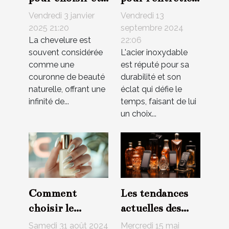
poser votre
et la
Vendredi 3 janvier
Vendredi 13
tissage brésilien
préservation
2025 21:20
septembre 2024
La chevelure est
22:06
naturel
des bijoux en
souvent considérée
L'acier inoxydable
acier
comme une
est réputé pour sa
inoxydable
couronne de beauté
durabilité et son
naturelle, offrant une
éclat qui défie le
infinité de...
temps, faisant de lui
un choix...
Comment
Les tendances
choisir le
actuelles des
meilleur top
parfums en
Samedi 31 août 2024
Mercredi 15 mai