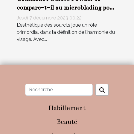
compare-t-il au microblading pour
la beauté des sourcils?
Jeudi 7 décembre 2023 00:22
L'esthétique des sourcils joue un rôle
primordial dans la définition de l'harmonie du
visage. Avec...
Habillement
Beauté