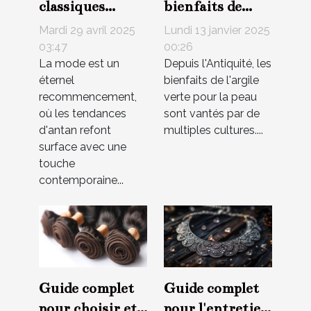
classiques
bienfaits de
vestimentaires
l'argile verte
Mardi 29 avril 2025
Lundi 13 janvier 2025
comment les
pour la peau
03:47
00:26
La mode est un
Depuis l'Antiquité, les
intégrer dans
éternel
bienfaits de l'argile
un look
recommencement,
verte pour la peau
moderne
où les tendances
sont vantés par de
d'antan refont
multiples cultures....
surface avec une
touche
contemporaine...
Guide complet
Guide complet
pour choisir et
pour l'entretien