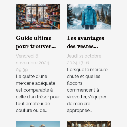
Guide ultime
Les avantages
pour trouver
des vestes
votre mercerie
matelassées
Vendredi 8
Jeudi 31 octobre
idéale à Paris
pour les
novembre 2024
2024 17:16
09:39
Lorsque le mercure
activités
La quête d'une
chute et que les
hivernales
mercerie adéquate
flocons
est comparable à
commencent à
celle d'un trésor pour
virevolter, s'équiper
tout amateur de
de manière
couture ou de...
appropriée...