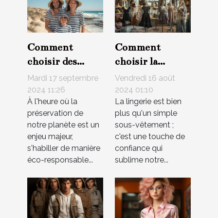
Comment
Comment
choisir des
choisir la
vêtements
lingerie qui met
Mardi 17 septembre
Vendredi 16 août
marins éco-
en valeur
2024 11:26
2024 01:10
À l'heure où la
La lingerie est bien
responsables
chaque type de
préservation de
plus qu'un simple
pour toute la
silhouette
notre planète est un
sous-vêtement ;
famille
enjeu majeur,
c'est une touche de
s'habiller de manière
confiance qui
éco-responsable...
sublime notre...