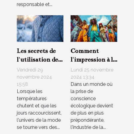
responsable et...
Les secrets de
Comment
l'utilisation des
l'impression à la
tissus
demande
Vendredi 29
Lundi 25 novembre
matelassés dans
favorise une
novembre 2024
2024 13:34
15:58
Dans un monde où
la mode
mode durable et
Lorsque les
la prise de
hivernale
éthique
températures
conscience
chutent et que les
écologique devient
jours raccourcissent,
de plus en plus
l'univers de la mode
prépondérante,
se tourne vers des...
l'industrie de la...