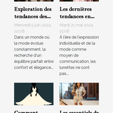
Exploration des
Les dernières
tendances des
tendances en
combishorts
matière de
Mercredi 5 juin 2024
Mardi 21 mai 2024
pour hommes et
lunettes pour
02:08
15:06
Dans un monde où
À l'ère de l'expression
femmes :
adolescents en
la mode évolue
individuelle et de la
confort et style
2023
constamment, la
mode comme
au quotidien
recherche d'un
moyen de
équilibre parfait entre
communication, les
confort et élégance...
lunettes ne sont
pas...
Les essentiels de
Comment