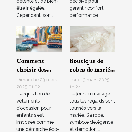
détente et de bien-
décisive pour
être inégalée.
garantir confort,
Cependant, son...
performance...
Comment
Boutique de
choisir des
robes de mariée
vêtements
à Paris 5 : où
Dimanche 23 mars
Lundi 3 mars 2025
d'occasion pour
trouver la robe
2025 01:02
16:24
L'acquisition de
Le jour du mariage,
enfants en ligne
parfaite ?
vêtements
tous les regards sont
d'occasion pour
tournés vers la
enfants s'est
mariée. Sa robe,
imposée comme
symbole d’élégance
une démarche éco-
et d’émotion,...