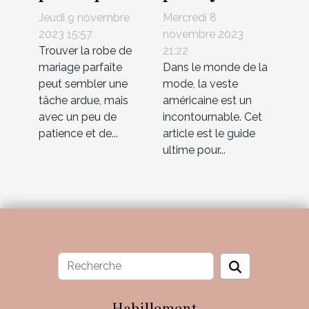
votre mariage
votre veste
Jeudi 9 novembre
Mercredi 8
américaine
2023 15:57
novembre 2023
Trouver la robe de
21:22
mariage parfaite
Dans le monde de la
peut sembler une
mode, la veste
tâche ardue, mais
américaine est un
avec un peu de
incontournable. Cet
patience et de...
article est le guide
ultime pour...
Habillement