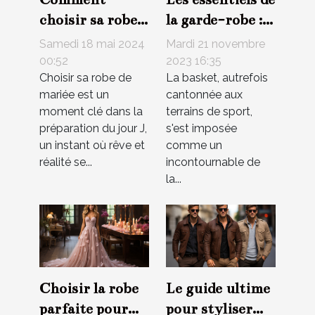
la garde-robe :
choisir sa robe
Comment
de mariée selon
Mardi 21 novembre
Samedi 18 mai 2024
styliser vos
sa morphologie :
2023 16:35
00:52
La basket, autrefois
Choisir sa robe de
baskets pour
conseils et
cantonnée aux
mariée est un
toute occasion
astuces
terrains de sport,
moment clé dans la
s'est imposée
préparation du jour J,
comme un
un instant où rêve et
incontournable de
réalité se...
la...
Choisir la robe
Le guide ultime
parfaite pour
pour styliser