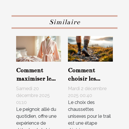
Similaire
Comment
Comment
maximiser le
choisir les
confort de votre
meilleures
Samedi 20
Mardi 2 décembre
peignoir selon
chaussettes
décembre 2025
2025 00:40
01:10
Le choix des
les saisons ?
unisexes pour le
Le peignoir, allié du
chaussettes
trail ?
quotidien, offre une
unisexes pour le trail
expérience de
est une étape