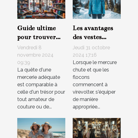
Guide ultime
Les avantages
pour trouver
des vestes
votre mercerie
matelassées
Vendredi 8
Jeudi 31 octobre
idéale à Paris
pour les
novembre 2024
2024 17:16
09:39
Lorsque le mercure
activités
La quête d'une
chute et que les
hivernales
mercerie adéquate
flocons
est comparable à
commencent à
celle d'un trésor pour
virevolter, s'équiper
tout amateur de
de manière
couture ou de...
appropriée...