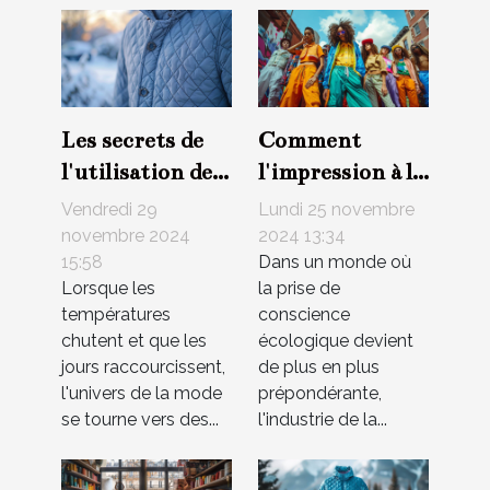
Les secrets de
Comment
l'utilisation des
l'impression à la
tissus
demande
Vendredi 29
Lundi 25 novembre
matelassés dans
favorise une
novembre 2024
2024 13:34
15:58
Dans un monde où
la mode
mode durable et
Lorsque les
la prise de
hivernale
éthique
températures
conscience
chutent et que les
écologique devient
jours raccourcissent,
de plus en plus
l'univers de la mode
prépondérante,
se tourne vers des...
l'industrie de la...