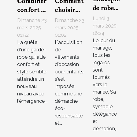
Combiner
Comment
de robes
confort et
choisir
de
style avec
des
Lundi 3
Dimanche 23
Dimanche 23
mariée à
mars 2025
les
vêtements
mars 2025
mars 2025
16:24
Paris 5 :
01:52
01:02
pantalons
d'occasion
Le jour du
La quête
où
L'acquisition
jogger les
pour
mariage,
d'une garde-
de
trouver
plus
enfants
tous les
robe qui allie
vêtements
la robe
tendance
en ligne
regards
confort et
d'occasion
parfaite
sont
de 2023
style semble
pour enfants
tournés
?
atteindre un
s'est
vers la
nouveau
imposée
mariée. Sa
niveau avec
comme une
robe,
l'émergence...
démarche
symbole
éco-
d’élégance
responsable
et
et...
d’émotion,...