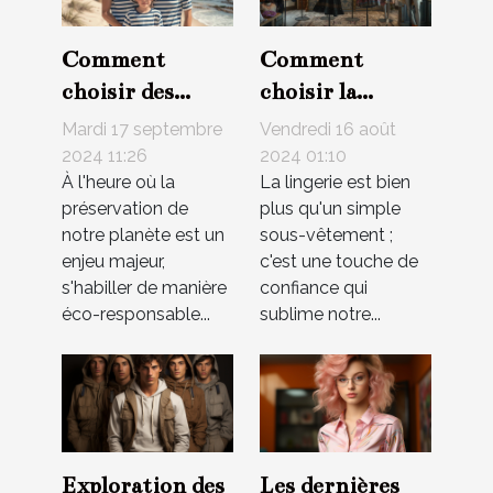
Comment
Comment
choisir des
choisir la
vêtements
lingerie qui met
Mardi 17 septembre
Vendredi 16 août
marins éco-
en valeur
2024 11:26
2024 01:10
À l'heure où la
La lingerie est bien
responsables
chaque type de
préservation de
plus qu'un simple
pour toute la
silhouette
notre planète est un
sous-vêtement ;
famille
enjeu majeur,
c'est une touche de
s'habiller de manière
confiance qui
éco-responsable...
sublime notre...
Exploration des
Les dernières