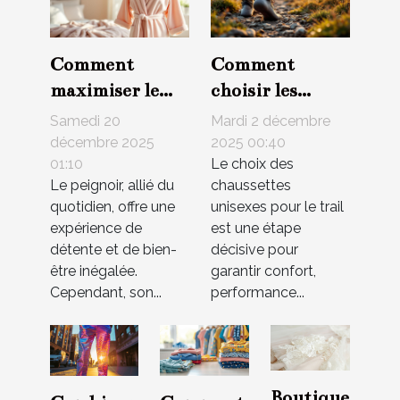
Comment
Comment
maximiser le
choisir les
confort de votre
meilleures
Samedi 20
Mardi 2 décembre
peignoir selon
chaussettes
décembre 2025
2025 00:40
01:10
Le choix des
les saisons ?
unisexes pour le
Le peignoir, allié du
chaussettes
trail ?
quotidien, offre une
unisexes pour le trail
expérience de
est une étape
détente et de bien-
décisive pour
être inégalée.
garantir confort,
Cependant, son...
performance...
Boutique