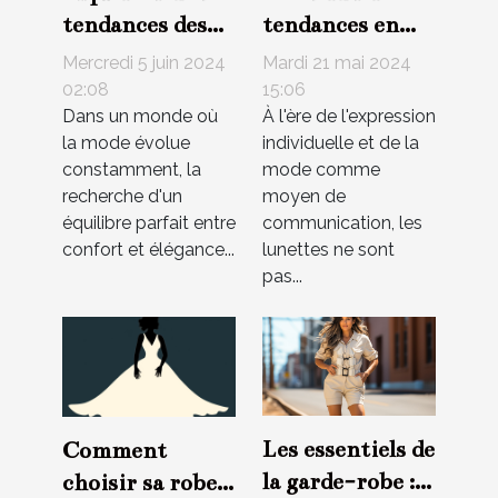
tendances des
tendances en
combishorts
matière de
Mercredi 5 juin 2024
Mardi 21 mai 2024
pour hommes et
lunettes pour
02:08
15:06
Dans un monde où
À l'ère de l'expression
femmes :
adolescents en
la mode évolue
individuelle et de la
confort et style
2023
constamment, la
mode comme
au quotidien
recherche d'un
moyen de
équilibre parfait entre
communication, les
confort et élégance...
lunettes ne sont
pas...
Les essentiels de
Comment
la garde-robe :
choisir sa robe