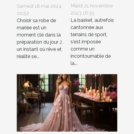
Comment
de mariée selon
Mardi 21 novembre
Samedi 18 mai 2024
styliser vos
sa morphologie :
2023 16:35
00:52
La basket, autrefois
Choisir sa robe de
baskets pour
conseils et
cantonnée aux
mariée est un
toute occasion
astuces
terrains de sport,
moment clé dans la
s'est imposée
préparation du jour J,
comme un
un instant où rêve et
incontournable de
réalité se...
la...