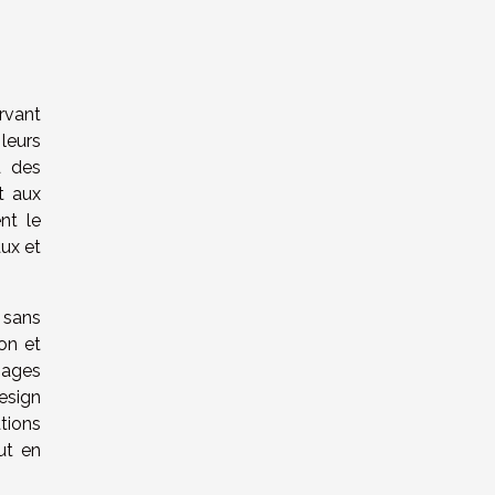
ervant
 leurs
à des
t aux
nt le
aux et
, sans
on et
sages
esign
tions
ut en