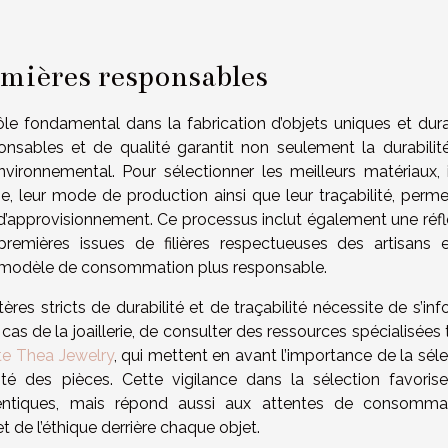
emières responsables
le fondamental dans la fabrication d’objets uniques et dura
ponsables et de qualité garantit non seulement la durabilit
nvironnemental. Pour sélectionner les meilleurs matériaux, i
ine, leur mode de production ainsi que leur traçabilité, perm
e d’approvisionnement. Ce processus inclut également une réfl
premières issues de filières respectueuses des artisans 
n modèle de consommation plus responsable.
res stricts de durabilité et de traçabilité nécessite de s’in
as de la joaillerie, de consulter des ressources spécialisées 
ite Thea Jewelry
, qui mettent en avant l’importance de la sél
ité des pièces. Cette vigilance dans la sélection favoris
hentiques, mais répond aussi aux attentes de consomma
t de l’éthique derrière chaque objet.