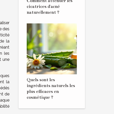
Comment atténuer les
cicatrices d'acné
naturellement ?
aliser
e des
icité
de la
réant
n les
t une
iques
Quels sont les
nt la
ingrédients naturels les
océdés
plus efficaces en
nt de
cosmétique ?
chaque
ilité