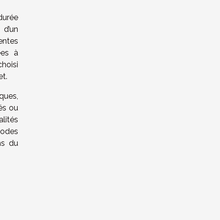
 durée
 d’un
entes
ées à
choisi
et.
ques,
és ou
lités
hodes
ns du