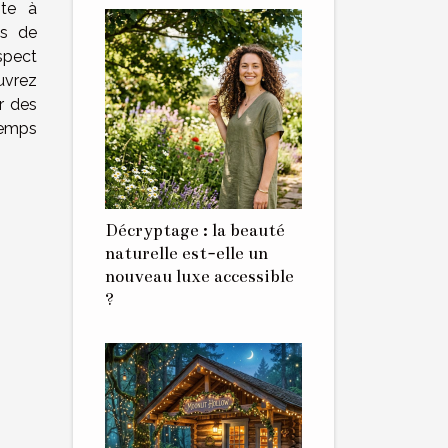
ite à
ts de
espect
uvrez
r des
temps
Décryptage : la beauté
naturelle est-elle un
nouveau luxe accessible
?