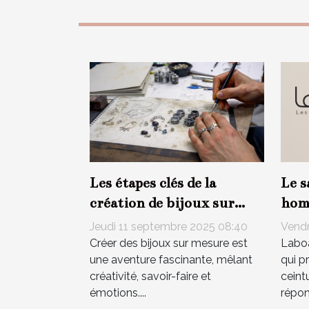
Les étapes clés de la
Le s
création de bijoux sur
hom
mesure
quit
Jeudi 11 septembre 2025 08:40
Vendr
Créer des bijoux sur mesure est
Laboa
une aventure fascinante, mêlant
qui p
créativité, savoir-faire et
ceint
émotions....
répon