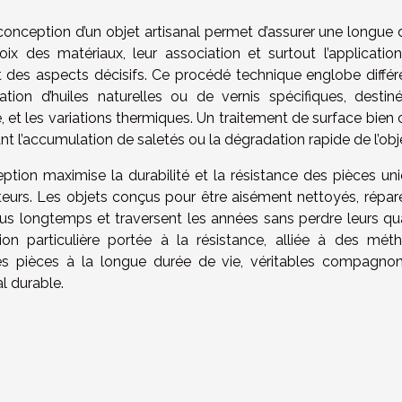
la conception d’un objet artisanal permet d’assurer une longue
ix des matériaux, leur association et surtout l’application
t des aspects décisifs. Ce procédé technique englobe différ
cation d’huiles naturelles ou de vernis spécifiques, destin
re, et les variations thermiques. Un traitement de surface bien 
tant l’accumulation de saletés ou la dégradation rapide de l’obj
ption maximise la durabilité et la résistance des pièces uni
ateurs. Les objets conçus pour être aisément nettoyés, répar
lus longtemps et traversent les années sans perdre leurs qua
ion particulière portée à la résistance, alliée à des mét
 des pièces à la longue durée de vie, véritables compagno
l durable.