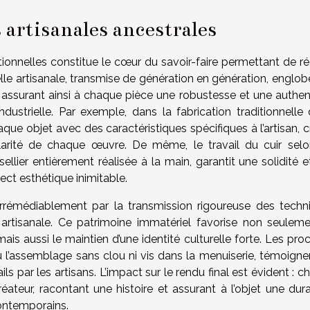
 artisanales ancestrales
itionnelles constitue le cœur du savoir-faire permettant de ré
lle artisanale, transmise de génération en génération, englob
assurant ainsi à chaque pièce une robustesse et une authent
ndustrielle. Par exemple, dans la fabrication traditionnelle 
e objet avec des caractéristiques spécifiques à l’artisan, c
ularité de chaque œuvre. De même, le travail du cuir selo
lier entièrement réalisée à la main, garantit une solidité e
ect esthétique inimitable.
irrémédiablement par la transmission rigoureuse des techn
e artisanale. Ce patrimoine immatériel favorise non seuleme
ais aussi le maintien d’une identité culturelle forte. Les pr
ou l’assemblage sans clou ni vis dans la menuiserie, témoigne
ails par les artisans. L’impact sur le rendu final est évident : 
teur, racontant une histoire et assurant à l’objet une durab
ontemporains.