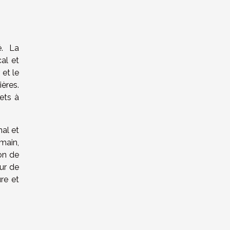
é. La
al et
 et le
ières.
ets à
nal et
main,
on de
eur de
re et