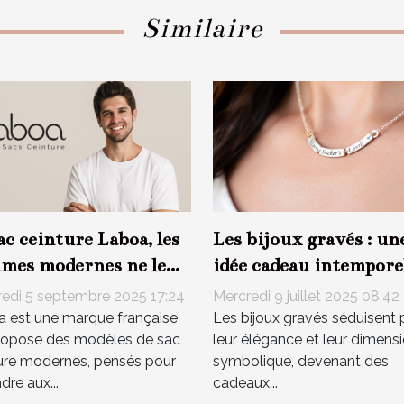
Similaire
ac ceinture Laboa, les
Les bijoux gravés : un
mes modernes ne le
idée cadeau intempore
tent plus !
pour parents
edi 5 septembre 2025 17:24
Mercredi 9 juillet 2025 08:42
 est une marque française
Les bijoux gravés séduisent 
ropose des modèles de sac
leur élégance et leur dimens
ure modernes, pensés pour
symbolique, devenant des
dre aux...
cadeaux...