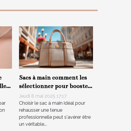
e
Sacs à main comment les
lle
sélectionner pour booster
votre look professionnel
Jeudi 8 mai 2025 17:17
par
Choisir le sac à main idéal pour
ion
rehausser une tenue
professionnelle peut s'avérer être
un véritable...