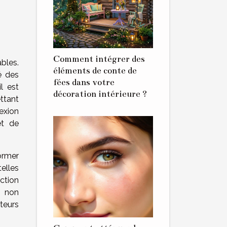
Comment intégrer des
bles.
éléments de conte de
é des
fées dans votre
l est
décoration intérieure ?
ettant
exion
et de
former
telles
ection
e non
teurs